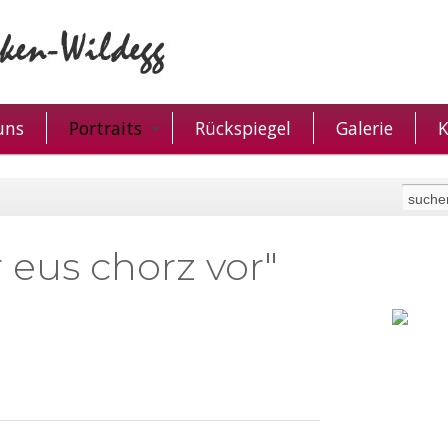
uns
Portraits
Rückspiegel
Galerie
K
r eus chorz vor"